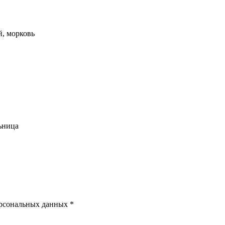
й, морковь
льница
ерсональных данных *