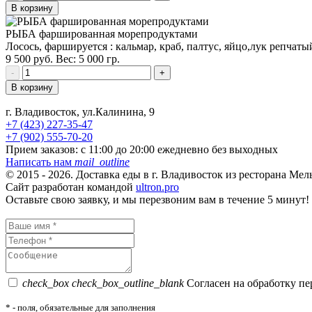
В корзину
РЫБА фаршированная морепродуктами
Лосось, фаршируется : кальмар, краб, палтус, яйцо,лук репчаты
9 500 руб.
Вес: 5 000 гр.
-
+
В корзину
г. Владивосток, ул.Калинина, 9
+7 (423) 227-35-47
+7 (902) 555-70-20
Прием заказов:
с 11:00 до 20:00 ежедневно без выходных
Написать нам
mail_outline
© 2015 - 2026. Доставка еды в г. Владивосток из ресторана Ме
Сайт разработан командой
ultron.pro
Оставьте свою заявку, и мы перезвоним вам в течение 5 минут!
check_box
check_box_outline_blank
Согласен на обработку п
*
- поля, обязательные для заполнения